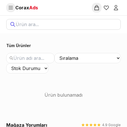
Salt la conținutul principal
Corax
Ads
Favorites
Autent
CoraxAds Fiber Optik - Fiber Optik Aydınlatma ve Pixel LE
Tüm Ürünler
Ürün bulunamadı
Mağaza Yorumları
4.9 Google