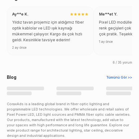
Ay**e K.
Me**et Y.
Yıldız tavan projemiz için aldığımız fiber
Pixel LED modülleri in
optik kablolar ve LED ışık kaynağı
renk geçişleri çok akı
mükemmel çalışıyor. Kargo da çok hızlı
çok pratik. Teşekkürl
geldi. Kesinlikle tavsiye ederim!
1 ay önce
2 ay önce
6 / 35 yorum
Blog
Tümünü Gör >>
CoraxAds is a leading global brand in fiber optic lighting and
programmable LED technologies. We offer wholesale and retail sales of
Pixel Power LED, LED light sources and PMMA fiber optic cable varieties.
Our products, manufactured with the latest technology, add value to
your spaces with high performance and long life guarantee. Explore our
wide product range for architectural lighting, star ceiling, decorative
design and industrial applications.