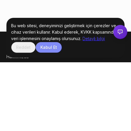
Bu web sitesi, deneyiminizi geliştirmek için çerezler ve
cihaz verileri kullanır. Kabul ederek, KVKK kapsamında
veri işlenmesini onaylamış olursunuz.
Detaylı bilgi
BILGI
Reddet
Kabul Et
Hakkımızda
İletişim
Blog
Site Haritası
KVKK Aydınlatma Metni
Gizlilik Politikası
İLETIŞIM
info@coraxads.com